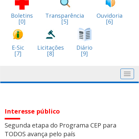
Boletins
Transparência
Ouvidoria
[0]
[5]
[6]
E-Sic
Licitações
Diário
[7]
[8]
[9]
Toggl
navig
Interesse público
Segunda etapa do Programa CEP para
TODOS avança pelo país