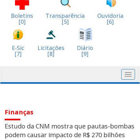
Boletins
Transparência
Ouvidoria
[0]
[5]
[6]
E-Sic
Licitações
Diário
[7]
[8]
[9]
Toggl
navig
Finanças
Estudo da CNM mostra que pautas-bombas
podem causar impacto de R$ 270 bilhões