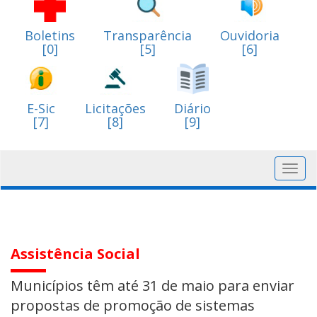
Boletins
Transparência
Ouvidoria
[0]
[5]
[6]
E-Sic
Licitações
Diário
[7]
[8]
[9]
Toggl
navig
Assistência Social
Municípios têm até 31 de maio para enviar
propostas de promoção de sistemas