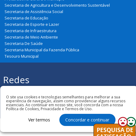
Secretaria de Agricultura e Desenvolvimento Sustentável
Secretaria de Assistência Social
Secretaria de Educação
Secretaria de Esporte e Lazer
Secretaria de Infraestrutura
Secretaria de Meio Ambiente
Secretaria De Saúde
Secretaria Municipal da Fazenda Pública
Tesouro Municipal
Redes
Sociais
Todos os direitos reservados à
Prefeitura Municipal de Brejo
O site usa cookies e tecnologias semelhantes para melhorar a sua
experiência de navegação, assim como providenciar alguns recursos
essenciais. Ao continuar em nosso site, você concorda com a nossa
Política de Cookies, Privacidade e Termos de Uso.
Ver termos
Concordar e continuar