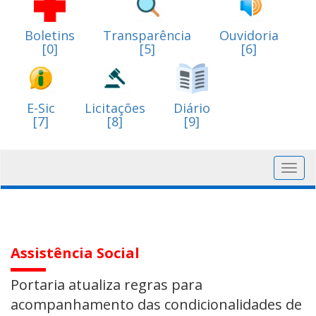
Boletins
Transparência
Ouvidoria
[0]
[5]
[6]
E-Sic
Licitações
Diário
[7]
[8]
[9]
Toggl
navig
Assistência Social
Portaria atualiza regras para
acompanhamento das condicionalidades de